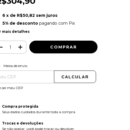
R$304,90
6
x de
R$50,82
sem juros
5% de desconto
pagando com Pix
r mais detalhes
ALTERAR CEP
regas para o CEP:
Meios de envio
CALCULAR
o sei meu CEP
Compra protegida
Seus dados cuidados durante toda a compra.
Trocas e devoluções
Se não gostar, você pode trocar ou devolver.