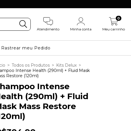
0
Atendimento
Minha conta
Meu carrinho
Rastrear meu Pedido
cio
>
Todos os Produtos
>
Kits Delux
>
ampoo Intense Health (290ml) + Fluid Mask
ss Restore (120ml)
hampoo Intense
ealth (290ml) + Fluid
ask Mass Restore
120ml)