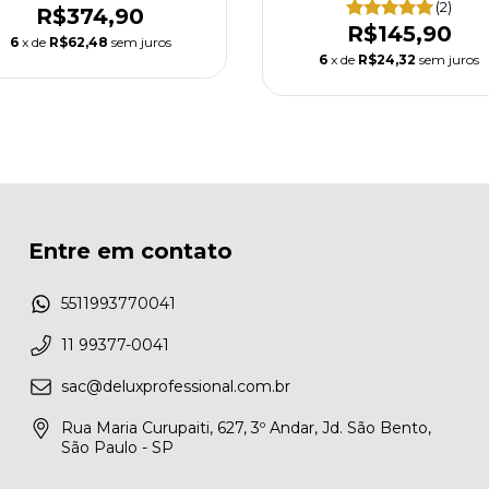
(2)
R$374,90
R$145,90
6
x de
R$62,48
sem juros
6
x de
R$24,32
sem juros
Entre em contato
5511993770041
11 99377-0041
sac@deluxprofessional.com.br
Rua Maria Curupaiti, 627, 3º Andar, Jd. São Bento,
São Paulo - SP