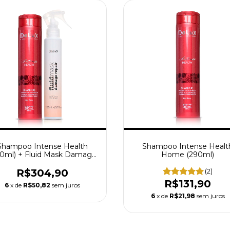
Shampoo Intense Health
Shampoo Intense Healt
90ml) + Fluid Mask Damage
Home (290ml)
repair (120ml)
R$304,90
(2)
R$131,90
6
x de
R$50,82
sem juros
6
x de
R$21,98
sem juros