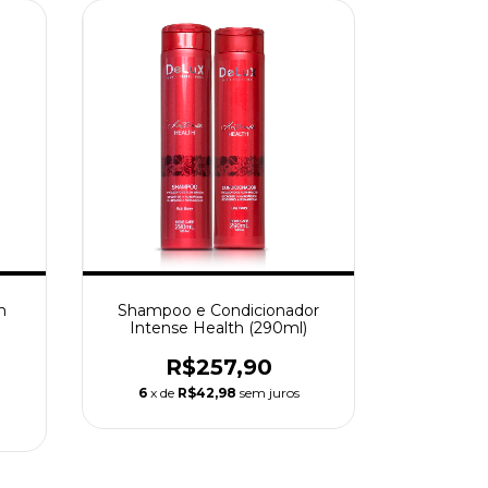
h
Shampoo e Condicionador
Intense Health (290ml)
R$257,90
6
x de
R$42,98
sem juros