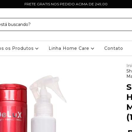
FRETE GRATIS NOS PEDIDO ACIMA DE 249,00
os os Produtos
Linha Home Care
Contato
Iní
Sh
Ma
S
H
M
(