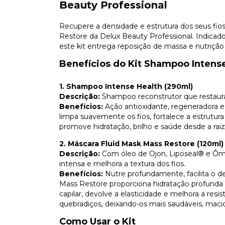
Beauty Professional
Recupere a densidade e estrutura dos seus fi
Restore da Delux Beauty Professional. Indicad
este kit entrega reposição de massa e nutrição 
Benefícios do Kit Shampoo Intense
1. Shampoo Intense Health (290ml)
Descrição:
Shampoo reconstrutor que restaura 
Benefícios:
Ação antioxidante, regeneradora e 
limpa suavemente os fios, fortalece a estrutura 
promove hidratação, brilho e saúde desde a raiz
2. Máscara Fluid Mask Mass Restore (120ml)
Descrição:
Com óleo de Ojon, Liposeal® e Ôme
intensa e melhora a textura dos fios.
Benefícios:
Nutre profundamente, facilita o de
Mass Restore proporciona hidratação profunda e 
capilar, devolve a elasticidade e melhora a resi
quebradiços, deixando-os mais saudáveis, macio
Como Usar o Kit