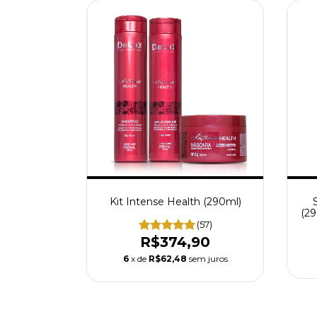
Kit Intense Health (290ml)
(2
(57)
R$374,90
6
x de
R$62,48
sem juros