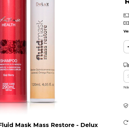
Ve
Ent
Nã
Fluid Mask Mass Restore - Delux