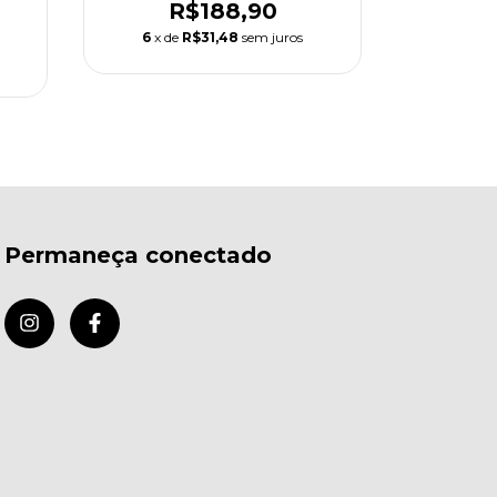
R$188,90
6
x de
R$31,48
sem juros
Permaneça conectado